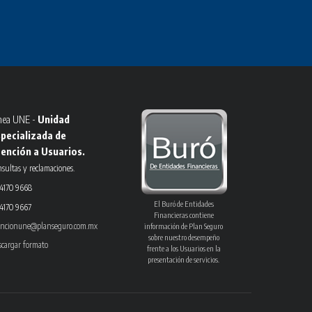
nea UNE -
Unidad
pecializada de
ención a Usuarios.
sultas y reclamaciones.
 4170 9668
El Buró de Entidades
 4170 9667
Financieras contiene
encionune@planseguro.com.mx
información de Plan Seguro
sobre nuestro desempeño
scargar formato
frente a los Usuarios en la
presentación de servicios.