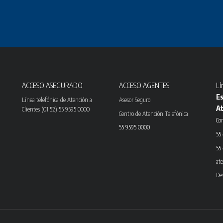
ACCESO ASEGURADO
ACCESO AGENTES
Lí
Es
Línea telefónica de Atención a
Asesor Seguro
At
Clientes (01 52) 55 9595 0000
Centro de Atención Telefónica
Con
55 9595 0000
55
55
at
De