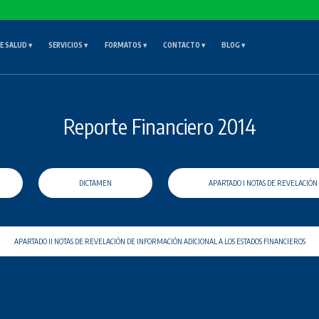
DE SALUD
▾
SERVICIOS
▾
FORMATOS
▾
CONTACTO
▾
BLOG
▾
Reporte Financiero 2014
DICTAMEN
APARTADO I NOTAS DE REVELACIÓN 
APARTADO II NOTAS DE REVELACIÓN DE INFORMACIÓN ADICIONAL A LOS ESTADOS FINANCIEROS